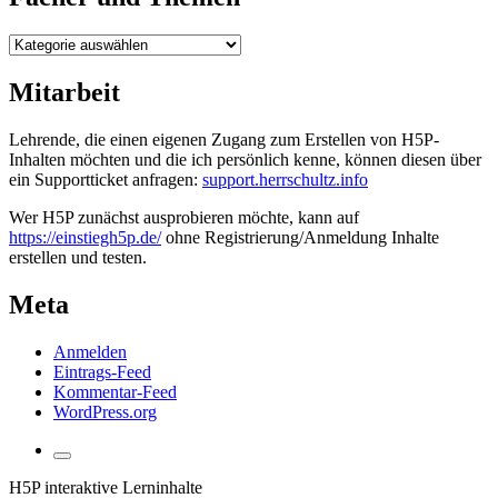
Fächer
und
Themen
Mitarbeit
Lehrende, die einen eigenen Zugang zum Erstellen von H5P-
Inhalten möchten und die ich persönlich kenne, können diesen über
ein Supportticket anfragen:
support.herrschultz.info
Wer H5P zunächst ausprobieren möchte, kann auf
https://einstiegh5p.de/
ohne Registrierung/Anmeldung Inhalte
erstellen und testen.
Meta
Anmelden
Eintrags-Feed
Kommentar-Feed
WordPress.org
Suchfeld
umschalten
H5P interaktive Lerninhalte