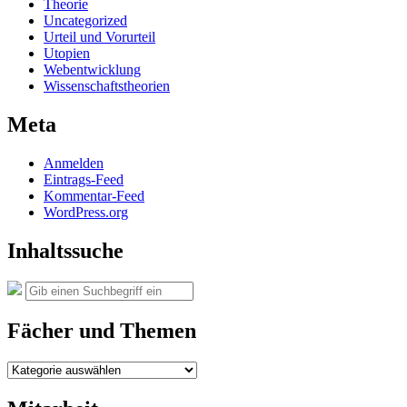
Theorie
Uncategorized
Urteil und Vorurteil
Utopien
Webentwicklung
Wissenschaftstheorien
Meta
Anmelden
Eintrags-Feed
Kommentar-Feed
WordPress.org
Inhaltssuche
Suche
Suchen
nach:
Fächer und Themen
Fächer
und
Themen