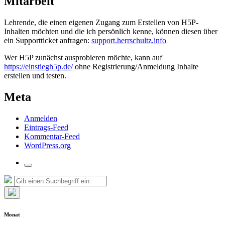
Mitarbeit
Lehrende, die einen eigenen Zugang zum Erstellen von H5P-
Inhalten möchten und die ich persönlich kenne, können diesen über
ein Supportticket anfragen:
support.herrschultz.info
Wer H5P zunächst ausprobieren möchte, kann auf
https://einstiegh5p.de/
ohne Registrierung/Anmeldung Inhalte
erstellen und testen.
Meta
Anmelden
Eintrags-Feed
Kommentar-Feed
WordPress.org
Suchfeld
umschalten
Suche
Suchen
nach:
Such-
Overlay
Monat
verbergen