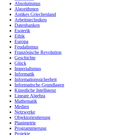
Absolutismus
Algorithmen
Antikes Griechenland
Arbeitstechniken
Datenbanken
Esoterik
Ethik
Europa
Feudalismus
Französische Revolution
Geschichte
Glück
Imperialismus
Informatik
Informationssicherheit
Informatische Grundlagen
Künstliche Intelligenz
Lineare Algebra
Mathematik
Medien
Netzwerke
Objektorientierung
Planimetrie
Programmierung
Projekte