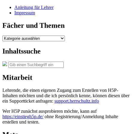
Anleitung für Lehrer
Impressum
Fächer und Themen
Fächer
und
Themen
Inhaltssuche
Suche
Suchen
nach:
Mitarbeit
Lehrende, die einen eigenen Zugang zum Erstellen von H5P-
Inhalten möchten und die ich persönlich kenne, können diesen über
ein Supportticket anfragen:
support.herrschultz.info
Wer H5P zunächst ausprobieren möchte, kann auf
https://einstiegh5p.de/
ohne Registrierung/Anmeldung Inhalte
erstellen und testen.