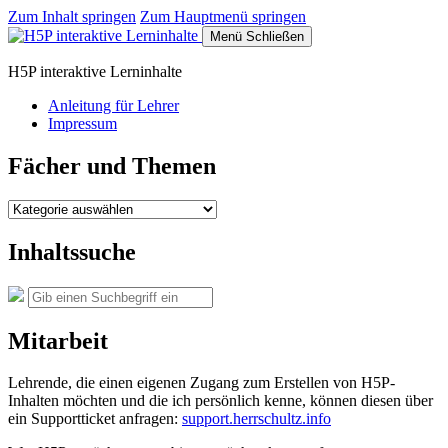
Zum Inhalt springen
Zum Hauptmenü springen
Menü
Schließen
H5P interaktive Lerninhalte
Anleitung für Lehrer
Impressum
Fächer und Themen
Fächer
und
Themen
Inhaltssuche
Suche
Suchen
nach:
Mitarbeit
Lehrende, die einen eigenen Zugang zum Erstellen von H5P-
Inhalten möchten und die ich persönlich kenne, können diesen über
ein Supportticket anfragen:
support.herrschultz.info