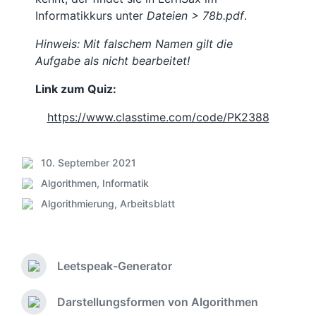
Informatikkurs unter
Dateien > 78b.pdf
.
Hinweis: Mit falschem Namen gilt die
Aufgabe als nicht bearbeitet!
Link zum Quiz:
https://www.classtime.com/code/PK2388
10. September 2021
V
Algorithmen
,
Informatik
e
V
r
Algorithmierung
,
Arbeitsblatt
e
S
ö
r
c
f
ö
h
f
f
l
e
f
Leetspeak-Generator
a
V
n
e
g
o
t
n
w
r
Darstellungsformen von Algorithmen
l
N
t
h
ö