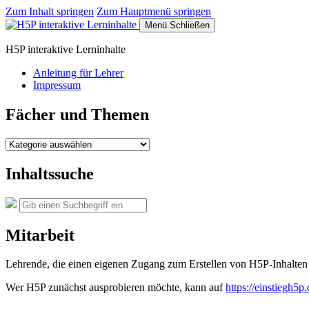
Zum Inhalt springen
Zum Hauptmenü springen
Menü
Schließen
H5P interaktive Lerninhalte
Anleitung für Lehrer
Impressum
Fächer und Themen
Fächer
und
Themen
Inhaltssuche
Suche
Suchen
nach:
Mitarbeit
Lehrende, die einen eigenen Zugang zum Erstellen von H5P-Inhalten 
Wer H5P zunächst ausprobieren möchte, kann auf
https://einstiegh5p.