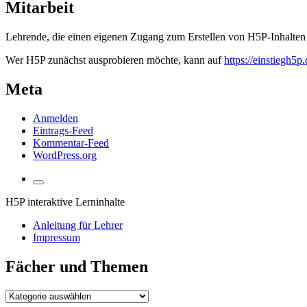
Themen
Mitarbeit
Lehrende, die einen eigenen Zugang zum Erstellen von H5P-Inhalten 
Wer H5P zunächst ausprobieren möchte, kann auf
https://einstiegh5p.
Meta
Anmelden
Eintrags-Feed
Kommentar-Feed
WordPress.org
Suchfeld
umschalten
H5P interaktive Lerninhalte
Anleitung für Lehrer
Impressum
Fächer und Themen
Fächer