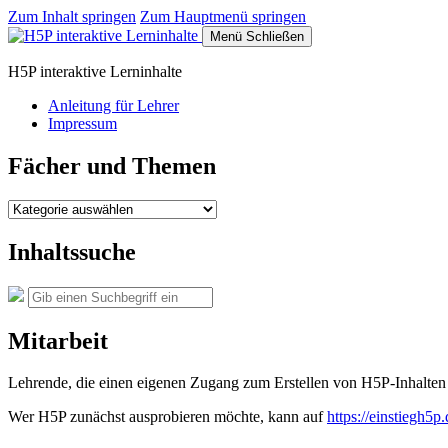
Zum Inhalt springen
Zum Hauptmenü springen
Menü
Schließen
H5P interaktive Lerninhalte
Anleitung für Lehrer
Impressum
Fächer und Themen
Fächer
und
Themen
Inhaltssuche
Suche
Suchen
nach:
Mitarbeit
Lehrende, die einen eigenen Zugang zum Erstellen von H5P-Inhalten 
Wer H5P zunächst ausprobieren möchte, kann auf
https://einstiegh5p.