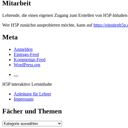
Themen
Mitarbeit
Lehrende, die einen eigenen Zugang zum Erstellen von H5P-Inhalten 
Wer H5P zunächst ausprobieren möchte, kann auf
https://einstiegh5p.
Meta
Anmelden
Eintrags-Feed
Kommentar-Feed
WordPress.org
Suchfeld
umschalten
H5P interaktive Lerninhalte
Anleitung für Lehrer
Impressum
Fächer und Themen
Fächer